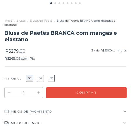
Início
.
Blusas
.
Blusas de Paetê
.
Blusa de Paetês BRANCA com mangas e
elastano
Blusa de Paetês BRANCA com mangas e
elastano
R$279,00
3
x de
R$93,00
sem juros
R$265,05
com
Pix
50
54
58
TAMANHOS
MEIOS DE PAGAMENTO
MEIOS DE ENVIO