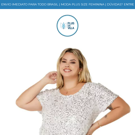
VIO IMEDIATO PARA TODO BRASIL | MODA PLUS SIZE FEMININA | DÚVIDAS? ENTRE 