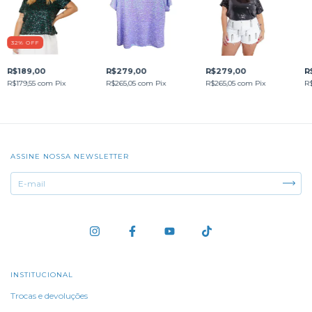
32
%
OFF
R$189,00
R$279,00
R$279,00
R
R$179,55
com
Pix
R$265,05
com
Pix
R$265,05
com
Pix
R
ASSINE NOSSA NEWSLETTER
INSTITUCIONAL
Trocas e devoluções