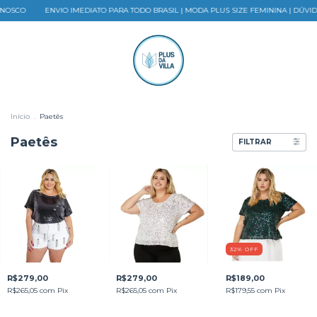
NOSCO
ENVIO IMEDIATO PARA TODO BRASIL | MODA PLUS SIZE FEMININA | DÚVI
Início
.
Paetês
Paetês
FILTRAR
32
%
OFF
R$279,00
R$279,00
R$189,00
R$265,05
com
Pix
R$265,05
com
Pix
R$179,55
com
Pix