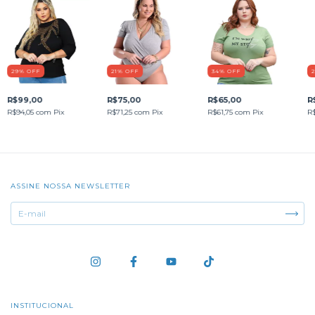
29
%
OFF
21
%
OFF
34
%
OFF
R$99,00
R$75,00
R$65,00
R
R$94,05
com
Pix
R$71,25
com
Pix
R$61,75
com
Pix
R
ASSINE NOSSA NEWSLETTER
INSTITUCIONAL