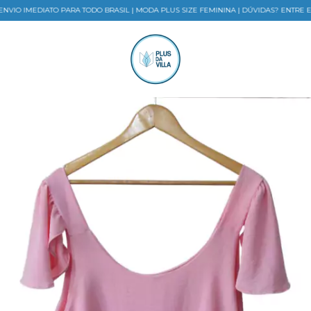
IO IMEDIATO PARA TODO BRASIL | MODA PLUS SIZE FEMININA | DÚVIDAS? ENTRE E