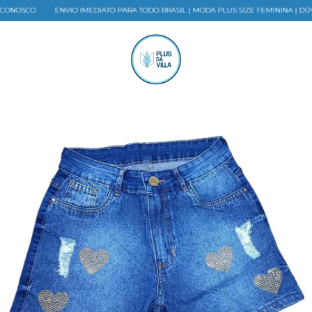
ENVIO IMEDIATO PARA TODO BRASIL | MODA PLUS SIZE FEMININA | DÚVIDAS? E