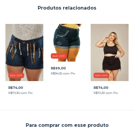
Produtos relacionados
34
%
OFF
R$99,00
R$94,05
com
Pix
50
%
OFF
50
%
OFF
R$74,00
R$74,00
R$70,30
com
Pix
R$70,30
com
Pix
Para comprar com esse produto