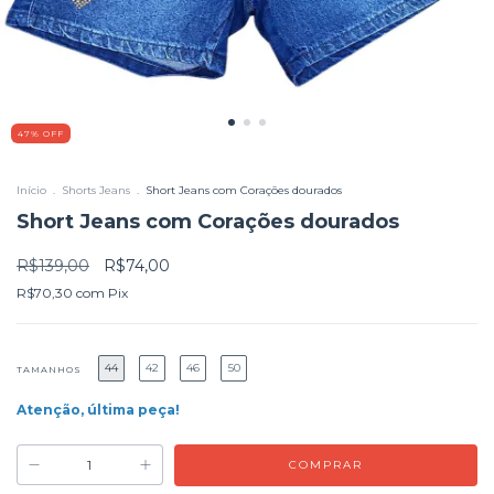
47
%
OFF
Início
.
Shorts Jeans
.
Short Jeans com Corações dourados
Short Jeans com Corações dourados
R$139,00
R$74,00
R$70,30
com
Pix
44
42
46
50
TAMANHOS
Atenção, última peça!