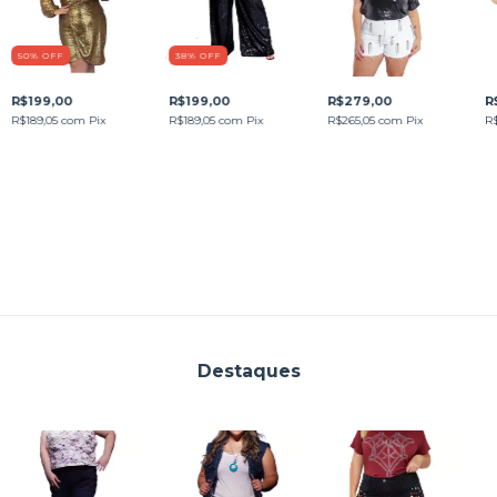
50
%
OFF
38
%
OFF
R$199,00
R$199,00
R$279,00
R
R$189,05
com
Pix
R$189,05
com
Pix
R$265,05
com
Pix
R
Destaques