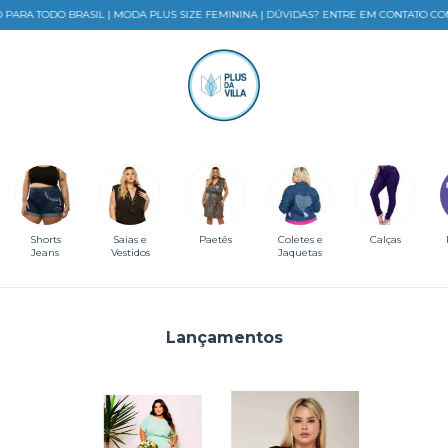
ARA TODO BRASIL | MODA PLUS SIZE FEMININA | DÚVIDAS? ENTRE EM CONTATO CON
Shorts
Saias e
Paetês
Coletes e
Calças
Jeans
Vestidos
Jaquetas
Lançamentos