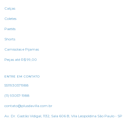
Calças
Coletes
Paetês
Shorts
Camisolas e Pijamas
Peças até R$ 99,00
ENTRE EM CONTATO
5511930571988
(11) 93057-1988
contato@plusdavilla.com.br
Av. Dr. Gastão Vidigal, 1132, Sala 606 B, Vila Leopoldina São Paulo - SP